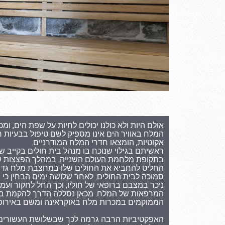
אולם היות ולא כולנו יכולים לחיות על שפת הים, ומכיו
המלח באוויר הים אינו מספיק לשם טיפול בבעיות ר
אקוטיות, הומצאו חדרי המלח המודרניים.
ראשיתם בגילוי שנוכח בו מנהל בית חולים בקייב ש
בתקופת מלחמת העולם השנייה. במהלך הפצצות ש
החליט להחביא את החולים שלו במחצבת מלח גדו
סמוכה לבית החולים. לאחר שלושה ימים הבחין כי 
ניכר במצבם ברופאי של חוליו, וכך החל לחקור ועמד
המרפאות של המלח. מכאן נסללה הדרך להקמת ב
הממוקמים במכרות מלח באוקראינה ומשם באירופה
האפקטיביות הרבה גרמה לכך שבשלושת העשורים