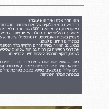
מהו חדר מלח ואיך הוא עובד?
חדר מלח בנוי מבלוקים של מלח שנחצבו ממכרות
באוקראינה, בעומק של כ-300 מטר מתח
משוערך במיליוני שנים. המלח האפור שנכרה ממע
מצטיין באיכות האנטיספטית (מחטאת) שלו, והוא ע
במינרלים החיוניים לגופנו.
במגע עם האוויר, משתחררים חלקיקי מלח הנספגי
את דרכי הנשימה וכן רמות גבוהות של יונים שליליים
לשמם, דווקא תורמים לאיכות חיינו ולבריאותנו.
בעוד שהאוויר אותו אנו נושמים מדי יום רווי ביונים ח
כתוצאה מזיהום אוויר, קרינה סלולרית, אלקטרו-מגנט
יונים שליליים נמצאים בשפע בטבע, בקרבת נחלים ו
במערות המלח העתיקות.