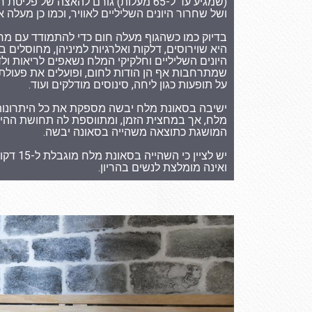
(שמגיע עד ל-65 מעלות) גורם להאצה של פלי
ושל שחרור היונים השליליים לאוויר, וכמו כן מעלה א
בדיוק כמו כשהגוף מעלה חום כדי להתמודד עם מח
היא שוירוסים, דלקות ואלרגיות למיניהן, מחוסלים ב
היונים השליליים וחלקיקי המלח נשאפים לריאות ול
שמתרחבות אף הן הודות לחום, ופועלים את פעולת
על תופעות כגון ליחה, סינוסים מודלקים ועוד.
ישיבה בסאונת מלח יבשה מספקת את כל היתרונו
מלח, אך במחצית הזמן, ומתווספת לה תחושת ההי
המושגת כתוצאה משהייה בסאונה יבשה.
יש לציין כי הש
ואינה מומלצת לנשים בהריון.