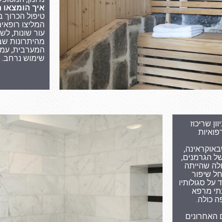
איך הומצאו 
טיפול הכרוך ב
המליצו רופאי
עור שונות, לש
מהיתרונות שבא
המערבית, עמד
שימוש נרחב.
ון שריכוז
פואיות
באוקראינה,
ל הגרמנים,
לה שהייתה
חל שיפור
 על סגולותיו
תי מרפא
 כולה.
 האחרונים