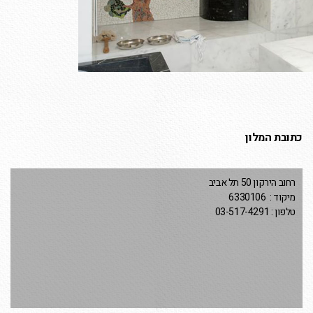
כתובת המלון
רחוב הירקון 50 תל אביב
מיקוד : 6330106
טלפון : 03-517-4291