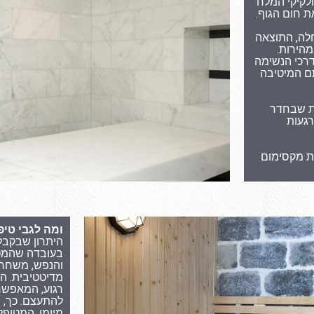
טת חלקיקי המלח
ת חום הגוף.
לה, התוצאה
מהירות.
דרכי הנשימה
ם המיטיבה
ת שבחדר
רגעות
הייה בסאונת מלח מוגבלת ל-15 דקות מקסימום
ומה לגבי טי
היתרון שבקבל
בעובדה שהמטו
והנפש, משחרר
מדיטטיבית. ה
רגוע, המאפשר 
להתעצם. כך, 
מיומן, המטופל